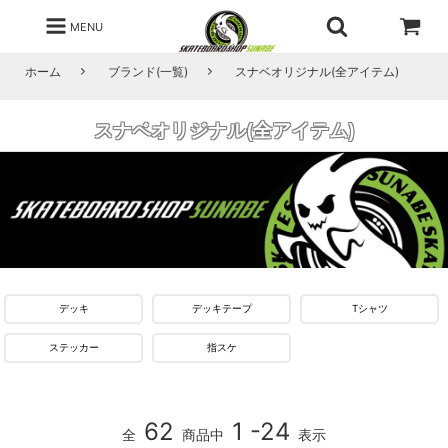
MENU
ホーム
ブランド(一覧)
スナベオリジナル(全アイテム)
スナベオリジナル(全アイテム)
デッキ
デッキテープ
Tシャツ
ステッカー
指スケ
62
1 -24
全
商品中
表示