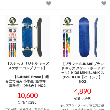
【スナべ オリジナル キッズ
【ブランク SUNABEブラン
スケボー コンプリート】
ド キッズ スケートボード デ
ッキ】KIDS MINI BLANK ス
【SUNABE Brand】 組
ナベ DECK【7.5インチ】
み立て済み 小学生 (低学年・
NO2
高学年) 【全8色】 NO2
4,890
10,600
定価 5,940
定価 17,280
キッズスケーターや小柄な方が扱
プロが選ぶ本格仕様！高学年キッ
いやすいよう設計された「ショー