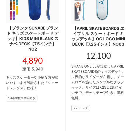
【ブランク SUNABEブラン
【APRIL SKATEBOARDS エ
ド キッズ スケートボード デ
イプリル スケートボード キ
ッキ】KIDS MINI BLANK ス
ッズデッキ】OG LOGO MINI
ナベ DECK【7.5インチ】
DECK【7.25インチ】NO03
NO2
12,100
4,890
SHANE ONEILLが設立したAPRIL
定価 5,940
SKATEBOARDSのキッズデッキ。
世界的なライダーが在籍し、チー
キッズスケーターや小柄な方が扱
ムロゴを施したシンプルなグラフ
いやすいよう設計された「ショー
ィック。サイズは7.25 x 28.74イ
トレングス」仕様！
ンチで、デッキテープ付き。送料
無料。