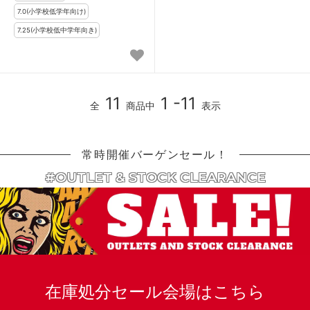
11
1 -11
全
商品中
表示
常時開催バーゲンセール！
#OUTLET & STOCK CLEARANCE
在庫処分セール会場はこちら