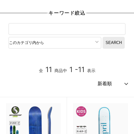
キーワード絞込
11
1 -11
全
商品中
表示