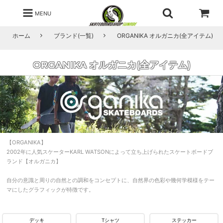
MENU
ホーム
ブランド(一覧)
ORGANIKA オルガニカ(全アイテム)
ORGANIKA オルガニカ(全アイテム)
【ORGANIKA】
2002年に人気スケーターKARL WATSONによって立ち上げられたスケートボードブ
ランド【オルガニカ】
自分の意識と周りの自然との調和をコンセプトに、自然界の色彩や幾何学模様をテー
マにしたグラフィックが特徴です。
デッキ
Tシャツ
ステッカー