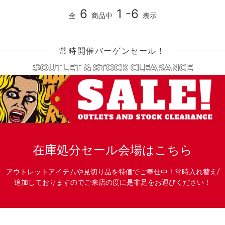
6
1 -6
全
商品中
表示
常時開催バーゲンセール！
#OUTLET & STOCK CLEARANCE
在庫処分セール会場はこちら
アウトレットアイテムや見切り品を特価でご奉仕中！常時入れ替え/
追加しておりますのでご来店の度に是非足をお運びください！