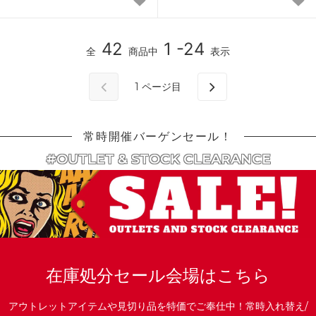
42
1 -24
全
商品中
表示
1
ページ目
常時開催バーゲンセール！
#OUTLET & STOCK CLEARANCE
在庫処分セール会場はこちら
アウトレットアイテムや見切り品を特価でご奉仕中！常時入れ替え/