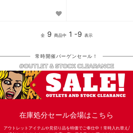
9
1 -9
全
商品中
表示
常時開催バーゲンセール！
#OUTLET & STOCK CLEARANCE
在庫処分セール会場はこちら
アウトレットアイテムや見切り品を特価でご奉仕中！常時入れ替え/