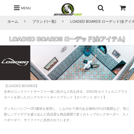
MENU
ホーム
ブランド(一覧)
LOADED BOARDS ローデッド(全アイ
LOADED BOARDS ローデッド(全アイテム)
【LOADED BOARDS】
全米のコンクリートサーファー達に絶大な人気を誇る、2002年カリフォルニアでス
タートを切ったロングスケートボードブランド【ローデッド ボード】
デッキにバンブー(竹)素材を使用し、しなやかで弾力ある独特のFLEX展開など、常に
新しいアイデアを盛り込んだ高品質な商品展開で多くのトップロングボーダー、スノ
ーボーダー、サーファーに支持されています。