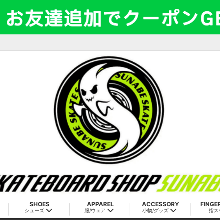
SHOES
APPAREL
ACCESSORY
FINGE
シューズ
服/ウェア
小物/グッズ
指ス