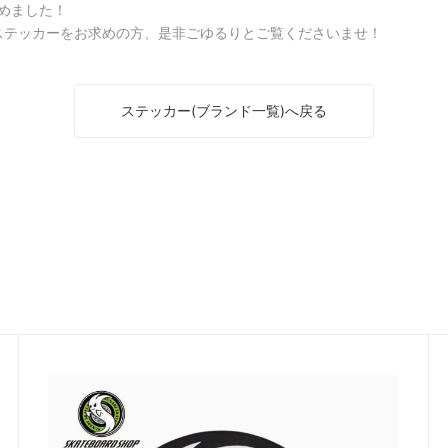
めました！
OTHER X-TREAM
ステッカーをお求めの方、是非ごゆるりとご覧くださいませ！
その他Xポーツ用品
ステッカー(ブランド一覧)へ戻る