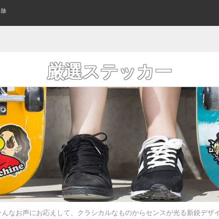
解除
スケートボード(全アイテム)
WOMENS SHOES
指スケって何？
TECH DECK
SUNGLASS
はじめてのキッズスケボーの
アパレル・ウェア
KIDS SHOES
KEYCHAIN
CLOSE UP
レディース シューズ
テックデッキ
サングラス
キッズシューズ
クローズアップ
キーホルダー
KIDS COMPLETE
WHEELS
L/S TEE
CRUISER&LONGBOARD
CRUISER WHEELS
POLO & WOVEN
み立て済みキッズサイズボード
トリック用ウィール
ロングTシャツ
組み立て済みロング/クルーザ
ポロシャツ その他シャツ
クルーザーウィール
よくあるご質問
ワゴンセール
スケートボードの購入方法
厳選ステッカー
BANNER FLAG
FLICK TRIX
AIR FRESHENER
厳選ステッカー
フィンガーバイク
バナー/フラッグ
芳香剤
GRIP TAPE
BOTTOMS
ボトム/パンツ
デッキテープ
BLANK
KIDS DECK
PRIL エイプリル（全アイテム）
おすすめデッキ診断
LAST RESORT ラストリゾート(全
格安無地デッキ
キッズサイズ デッキ
BELT
WALET
ベルト
財布/ウォレット
BEST INCENSE トロピック ベスト(全アイ
DOOM SAYERS ドゥームセイヤーズ
RISER PAD
BEANIES
SKATEBOARD WAX
BAG & BACKPACK
テム)
ニットキャップ/ビーニー
ライザーパッド
バッグ/バックパック
カーブ ワックス
GLOVE
WATCH
手袋
時計
SPARE & OTHER
PROTECTOR
スペア その他
プロテクター
OTHER GOODS
WOMENS ITEM
その他グッズ
レディースアイテム一覧
そんなお声にお応えして、クラシカルなものからセンスが光る新鋭デザ