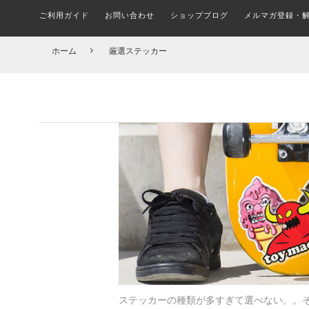
ご利用ガイド
お問い合わせ
ショップブログ
メルマガ登録・
メルマガ登録・更新・解除
ALL FINGER BOARDS
SHOES BRAND
ブランド(一覧)
STICKER
シューズ ブランド別一覧
ステッカー
指スケ全品
COMPLETE SKATEBOARD
T-SHIRTS
TRUCK
ホーム
厳選ステッカー
組み立て済みトリック用ボード
トラック
Tシャツ
組
スケボーパークへ行こう！
在庫処分セール会場
CIRCUIT BOARD
PINS
ピンバッチ
サーキット
OUTER JACKET
HARDWHEAR
ハードウェア(ボルト)
アウター/ジャケット
DECK
何を買えばいい？子ども用スケボーの選び方とおす
FILA フィラ(全アイテム)
A
デッキ ブランド別一覧
すめセット
MASK
マスク
DICKIES ディッキーズ(全アイテム)
TROPIC 
CAP & HATS
BUSHINGS
ブッシュ/クッシュゴム
キャップ/帽子
SOCKS
ソックス/靴下
BOARD ACCESSORIES
デッキ アクセサリー
UNDERWEAR
KIDS ITEM
アンダーウェア/下着
キッズアイテム一覧
ステッカーの種類が多すぎて選べない。。