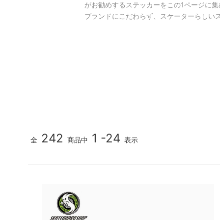
がお勧めするステッカーをこの1ページに集
MEDIA & DVD
ブランドにこだわらず、スケーターらしい
映像/雑誌
242
1 -24
全
商品中
表示