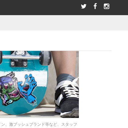
選び
＼LINEお友達／ただ今限定クーポンプレゼント！
指スケ(全アイテム)
BLACK RIVER
PATCHES
SANDAL
パッチ/ワッペン
サンダル その他
ブラックリバー
SWAET & PARKA
BEARINGS
ー
パーカー/スウェット
ベアリング
HOT WHEELS ホットウィール(全アイテム）
HAN.HORI | SUNABEライダー
ACCESSORIES
アクセサリー
OLDSCHOOL
アイテム)
STANCE スタンス(全アイテム)
オールドスクールシェイプ
BANDANA SCARF
バンダナ/スカーフ
(全アイテム)
TELEVISISTAR テレビジスター(全アイテム)
SKATE TOOL
スケートツール 工具
WRISTBAND
リストバンド
HELMET
ヘルメット
イン、激プッシュブランド等など、スタッフ