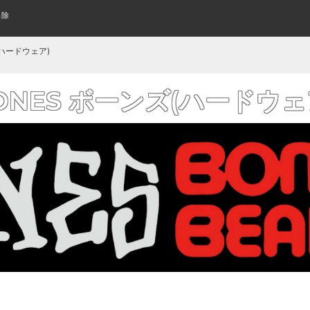
解除
スケートボード(全アイテム)
WOMENS SHOES
指スケって何？
TECH DECK
SUNGLASS
はじめてのキッズスケボーの
アパレル・ウェア
KIDS SHOES
KEYCHAIN
CLOSE UP
レディース シューズ
テックデッキ
サングラス
キッズシューズ
クローズアップ
キーホルダー
KIDS COMPLETE
WHEELS
L/S TEE
CRUISER&LONGBOARD
CRUISER WHEELS
POLO & WOVEN
(ハードウェア)
み立て済みキッズサイズボード
トリック用ウィール
ロングTシャツ
組み立て済みロング/クルーザ
ポロシャツ その他シャツ
クルーザーウィール
よくあるご質問
ワゴンセール
スケートボードの購入方法
厳選ステッカー
BANNER FLAG
FLICK TRIX
AIR FRESHENER
ONES ボーンズ(ハードウェ
フィンガーバイク
バナー/フラッグ
芳香剤
GRIP TAPE
BOTTOMS
ボトム/パンツ
デッキテープ
BLANK
KIDS DECK
PRIL エイプリル（全アイテム）
おすすめデッキ診断
LAST RESORT ラストリゾート(全
格安無地デッキ
キッズサイズ デッキ
BELT
WALET
ベルト
財布/ウォレット
BEST INCENSE トロピック ベスト(全アイ
DOOM SAYERS ドゥームセイヤーズ
RISER PAD
BEANIES
SKATEBOARD WAX
BAG & BACKPACK
テム)
ニットキャップ/ビーニー
ライザーパッド
バッグ/バックパック
カーブ ワックス
GLOVE
WATCH
手袋
時計
SPARE & OTHER
PROTECTOR
スペア その他
プロテクター
OTHER GOODS
WOMENS ITEM
その他グッズ
レディースアイテム一覧