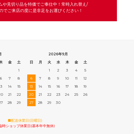
ムや見切り品を特価でご奉仕中！常時入れ替え/
のでご来店の度に是非足をお運びください！
月
2026年9月
木
金
土
日
月
火
水
木
金
土
1
1
2
3
4
5
6
7
8
6
7
8
9
10
11
12
13
14
15
13
14
15
16
17
18
19
20
21
22
20
21
22
23
24
25
26
27
28
29
27
28
29
30
■配送休業日(日曜日)
臨時ショップ休業日(基本年中無休)