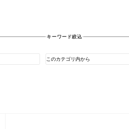
OTHER X-TREAM
その他Xポーツ用品
キーワード絞込