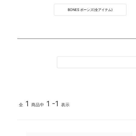
MEDIA & DVD
BONES ボーンズ(全アイテム)
映像/雑誌
1
1 -1
全
商品中
表示