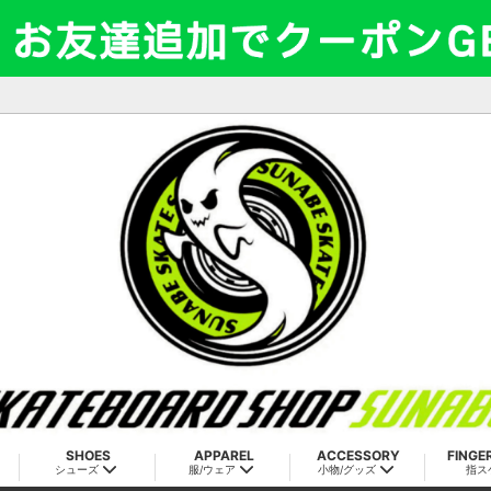
SHOES
APPAREL
ACCESSORY
FINGE
シューズ
服/ウェア
小物/グッズ
指ス