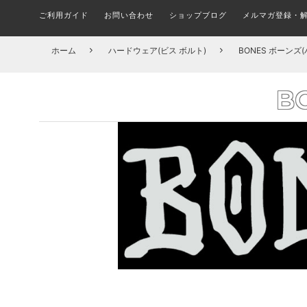
ご利用ガイド
お問い合わせ
ショップブログ
メルマガ登録・
メルマガ登録・更新・解除
ALL FINGER BOARDS
SHOES BRAND
ブランド(一覧)
STICKER
シューズ ブランド別一覧
ステッカー
指スケ全品
COMPLETE SKATEBOARD
T-SHIRTS
TRUCK
ホーム
ハードウェア(ビス ボルト)
BONES ボーンズ
組み立て済みトリック用ボード
トラック
Tシャツ
組
スケボーパークへ行こう！
在庫処分セール会場
CIRCUIT BOARD
PINS
B
ピンバッチ
サーキット
OUTER JACKET
HARDWHEAR
ハードウェア(ボルト)
アウター/ジャケット
DECK
何を買えばいい？子ども用スケボーの選び方とおす
FILA フィラ(全アイテム)
A
デッキ ブランド別一覧
すめセット
MASK
マスク
DICKIES ディッキーズ(全アイテム)
TROPIC 
CAP & HATS
BUSHINGS
ブッシュ/クッシュゴム
キャップ/帽子
SOCKS
ソックス/靴下
BOARD ACCESSORIES
デッキ アクセサリー
UNDERWEAR
KIDS ITEM
アンダーウェア/下着
キッズアイテム一覧