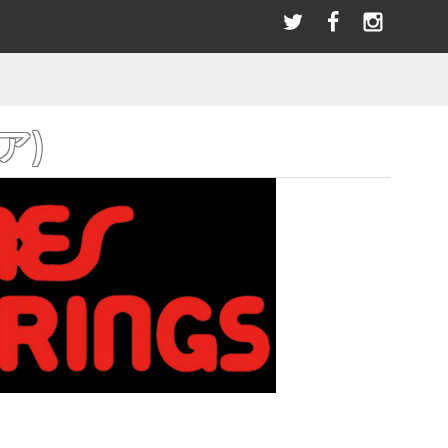
選び
＼LINEお友達／ただ今限定クーポンプレゼント！
指スケ(全アイテム)
BLACK RIVER
PATCHES
SANDAL
パッチ/ワッペン
サンダル その他
ブラックリバー
SWAET & PARKA
BEARINGS
ー
パーカー/スウェット
ベアリング
HOT WHEELS ホットウィール(全アイテム）
HAN.HORI | SUNABEライダー
ACCESSORIES
ア)
アクセサリー
OLDSCHOOL
アイテム)
STANCE スタンス(全アイテム)
オールドスクールシェイプ
BANDANA SCARF
バンダナ/スカーフ
(全アイテム)
TELEVISISTAR テレビジスター(全アイテム)
SKATE TOOL
スケートツール 工具
WRISTBAND
リストバンド
HELMET
ヘルメット