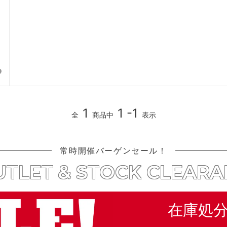
1
1 -1
全
商品中
表示
常時開催バーゲンセール！
TLET & STOCK CLEAR
在庫処