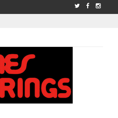
選び
＼LINEお友達／ただ今限定クーポンプレゼント！
指スケ(全アイテム)
BLACK RIVER
PATCHES
SANDAL
パッチ/ワッペン
サンダル その他
ブラックリバー
SWAET & PARKA
BEARINGS
ー
パーカー/スウェット
ベアリング
HOT WHEELS ホットウィール(全アイテム）
HAN.HORI | SUNABEライダー
ACCESSORIES
)
アクセサリー
OLDSCHOOL
アイテム)
STANCE スタンス(全アイテム)
オールドスクールシェイプ
BANDANA SCARF
バンダナ/スカーフ
(全アイテム)
TELEVISISTAR テレビジスター(全アイテム)
SKATE TOOL
スケートツール 工具
WRISTBAND
リストバンド
HELMET
ヘルメット