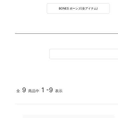
MEDIA & DVD
BONES ボーンズ(全アイテム)
映像/雑誌
9
1 -9
全
商品中
表示