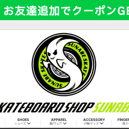
SHOES
APPAREL
ACCESSORY
FINGE
シューズ
服/ウェア
小物/グッズ
指ス