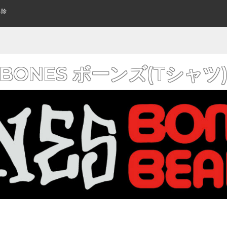
解除
スケートボード(全アイテム)
WOMENS SHOES
指スケって何？
TECH DECK
SUNGLASS
はじめてのキッズスケボーの
アパレル・ウェア
KIDS SHOES
KEYCHAIN
CLOSE UP
レディース シューズ
テックデッキ
サングラス
キッズシューズ
クローズアップ
キーホルダー
KIDS COMPLETE
WHEELS
L/S TEE
CRUISER&LONGBOARD
CRUISER WHEELS
POLO & WOVEN
み立て済みキッズサイズボード
トリック用ウィール
ロングTシャツ
組み立て済みロング/クルーザ
ポロシャツ その他シャツ
クルーザーウィール
よくあるご質問
ワゴンセール
スケートボードの購入方法
厳選ステッカー
BANNER FLAG
FLICK TRIX
AIR FRESHENER
BONES ボーンズ(Tシャツ
フィンガーバイク
バナー/フラッグ
芳香剤
GRIP TAPE
BOTTOMS
ボトム/パンツ
デッキテープ
BLANK
KIDS DECK
PRIL エイプリル（全アイテム）
おすすめデッキ診断
LAST RESORT ラストリゾート(全
格安無地デッキ
キッズサイズ デッキ
BELT
WALET
ベルト
財布/ウォレット
BEST INCENSE トロピック ベスト(全アイ
DOOM SAYERS ドゥームセイヤーズ
RISER PAD
BEANIES
SKATEBOARD WAX
BAG & BACKPACK
テム)
ニットキャップ/ビーニー
ライザーパッド
バッグ/バックパック
カーブ ワックス
GLOVE
WATCH
手袋
時計
SPARE & OTHER
PROTECTOR
スペア その他
プロテクター
OTHER GOODS
WOMENS ITEM
その他グッズ
レディースアイテム一覧