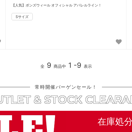
【人気】ボンズウィール オフィシャル アパレルライン！
9
1 -9
全
商品中
表示
常時開催バーゲンセール！
TLET & STOCK CLEAR
在庫処