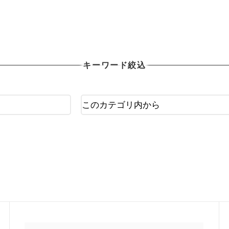
OTHER X-TREAM
その他Xポーツ用品
キーワード絞込