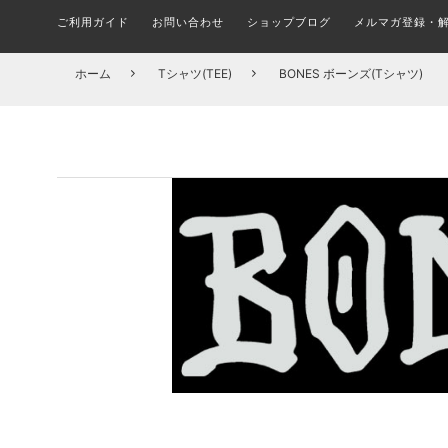
ご利用ガイド
お問い合わせ
ショップブログ
メルマガ登録・
メルマガ登録・更新・解除
ALL FINGER BOARDS
SHOES BRAND
ブランド(一覧)
STICKER
シューズ ブランド別一覧
ステッカー
指スケ全品
COMPLETE SKATEBOARD
T-SHIRTS
TRUCK
ホーム
Tシャツ(TEE)
BONES ボーンズ(Tシャツ)
組み立て済みトリック用ボード
トラック
Tシャツ
組
スケボーパークへ行こう！
在庫処分セール会場
CIRCUIT BOARD
PINS
ピンバッチ
サーキット
OUTER JACKET
HARDWHEAR
ハードウェア(ボルト)
アウター/ジャケット
DECK
何を買えばいい？子ども用スケボーの選び方とおす
FILA フィラ(全アイテム)
A
デッキ ブランド別一覧
すめセット
MASK
マスク
DICKIES ディッキーズ(全アイテム)
TROPIC 
CAP & HATS
BUSHINGS
ブッシュ/クッシュゴム
キャップ/帽子
SOCKS
ソックス/靴下
BOARD ACCESSORIES
デッキ アクセサリー
UNDERWEAR
KIDS ITEM
アンダーウェア/下着
キッズアイテム一覧