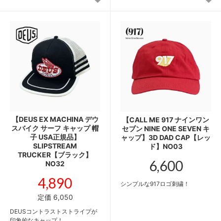
【DEUS EX MACHINA デウ
【CALL ME 917 ナインワン
スバイク サーフ キャップ 帽
セブン NINE ONE SEVEN キ
子 USA正規品】
ャップ】3D DAD CAP【レッ
SLIPSTREAM
ド】NO03
TRUCKER【ブラック】
6,600
NO32
4,890
シンプルな917ロゴ刺繍！
定価 6,050
DEUSコントラストストライプが
印象的なキャップ！