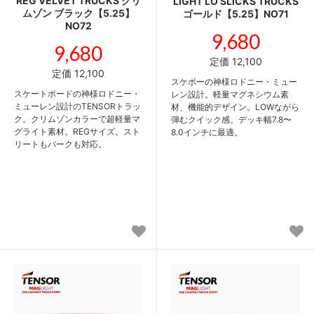
REG VELVET TRUCKS クリ
LIGHT LO SLICKS TRUCKS
ムゾン ブラック【5.25】
ゴールド【5.25】NO71
NO72
9,680
9,680
定価 12,100
定価 12,100
スケボーの神様ロドニー・ミュー
スケートボードの神様ロドニー・
レン設計。軽量マグネシウム素
ミューレン設計のTENSORトラッ
材、機能的デザイン。LOWながら
ク。クリムゾンカラーで超軽量マ
弾むクイック感。デッキ幅7.8〜
グライト素材。REGサイズ。スト
8.0インチに最適。
リートもパークも対応。