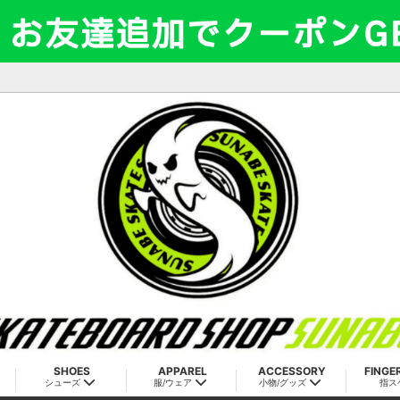
SHOES
APPAREL
ACCESSORY
FINGE
シューズ
服/ウェア
小物/グッズ
指ス