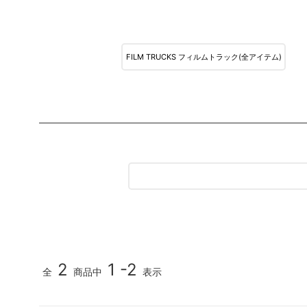
MEDIA & DVD
映像/雑誌
FILM TRUCKS フィルムトラック(全アイテム)
2
1 -2
全
商品中
表示