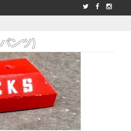
選び
＼LINEお友達／ただ今限定クーポンプレゼント！
指スケ(全アイテム)
BLACK RIVER
PATCHES
SANDAL
パッチ/ワッペン
サンダル その他
ブラックリバー
SWAET & PARKA
BEARINGS
ー
パーカー/スウェット
ベアリング
HOT WHEELS ホットウィール(全アイテム）
HAN.HORI | SUNABEライダー
ACCESSORIES
(パンツ)
アクセサリー
OLDSCHOOL
アイテム)
STANCE スタンス(全アイテム)
オールドスクールシェイプ
BANDANA SCARF
バンダナ/スカーフ
(全アイテム)
TELEVISISTAR テレビジスター(全アイテム)
SKATE TOOL
スケートツール 工具
WRISTBAND
リストバンド
HELMET
ヘルメット