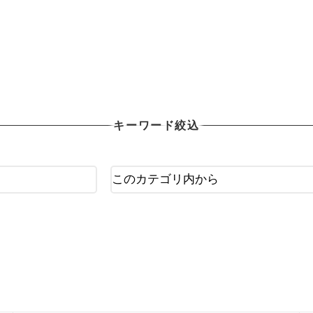
OTHER X-TREAM
その他Xポーツ用品
キーワード絞込