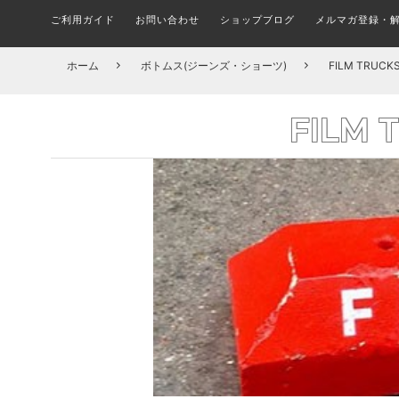
ご利用ガイド
お問い合わせ
ショップブログ
メルマガ登録・
メルマガ登録・更新・解除
ALL FINGER BOARDS
SHOES BRAND
ブランド(一覧)
STICKER
シューズ ブランド別一覧
ステッカー
指スケ全品
COMPLETE SKATEBOARD
T-SHIRTS
TRUCK
ホーム
ボトムス(ジーンズ・ショーツ)
FILM TRU
組み立て済みトリック用ボード
トラック
Tシャツ
組
スケボーパークへ行こう！
在庫処分セール会場
CIRCUIT BOARD
PINS
FILM
ピンバッチ
サーキット
OUTER JACKET
HARDWHEAR
ハードウェア(ボルト)
アウター/ジャケット
DECK
何を買えばいい？子ども用スケボーの選び方とおす
FILA フィラ(全アイテム)
A
デッキ ブランド別一覧
すめセット
MASK
マスク
DICKIES ディッキーズ(全アイテム)
TROPIC 
CAP & HATS
BUSHINGS
ブッシュ/クッシュゴム
キャップ/帽子
SOCKS
ソックス/靴下
BOARD ACCESSORIES
デッキ アクセサリー
UNDERWEAR
KIDS ITEM
アンダーウェア/下着
キッズアイテム一覧