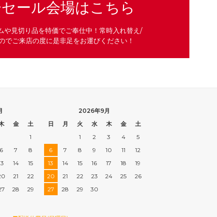
分セール会場はこちら
ムや見切り品を特価でご奉仕中！常時入れ替え/
のでご来店の度に是非足をお運びください！
月
2026年9月
木
金
土
日
月
火
水
木
金
土
1
1
2
3
4
5
6
7
8
6
7
8
9
10
11
12
13
14
15
13
14
15
16
17
18
19
20
21
22
20
21
22
23
24
25
26
27
28
29
27
28
29
30