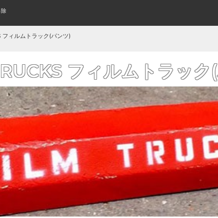
解除
スケートボード(全アイテム)
WOMENS SHOES
指スケって何？
TECH DECK
SUNGLASS
はじめてのキッズスケボーの
アパレル・ウェア
KIDS SHOES
KEYCHAIN
CLOSE UP
レディース シューズ
テックデッキ
サングラス
キッズシューズ
クローズアップ
キーホルダー
KIDS COMPLETE
WHEELS
L/S TEE
CRUISER&LONGBOARD
CRUISER WHEELS
POLO & WOVEN
CKS フィルムトラック(パンツ)
み立て済みキッズサイズボード
トリック用ウィール
ロングTシャツ
組み立て済みロング/クルーザ
ポロシャツ その他シャツ
クルーザーウィール
よくあるご質問
ワゴンセール
スケートボードの購入方法
厳選ステッカー
BANNER FLAG
FLICK TRIX
AIR FRESHENER
 TRUCKS フィルムトラック
フィンガーバイク
バナー/フラッグ
芳香剤
GRIP TAPE
BOTTOMS
ボトム/パンツ
デッキテープ
BLANK
KIDS DECK
PRIL エイプリル（全アイテム）
おすすめデッキ診断
LAST RESORT ラストリゾート(全
格安無地デッキ
キッズサイズ デッキ
BELT
WALET
ベルト
財布/ウォレット
BEST INCENSE トロピック ベスト(全アイ
DOOM SAYERS ドゥームセイヤーズ
RISER PAD
BEANIES
SKATEBOARD WAX
BAG & BACKPACK
テム)
ニットキャップ/ビーニー
ライザーパッド
バッグ/バックパック
カーブ ワックス
GLOVE
WATCH
手袋
時計
SPARE & OTHER
PROTECTOR
スペア その他
プロテクター
OTHER GOODS
WOMENS ITEM
その他グッズ
レディースアイテム一覧