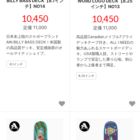
BILLY BASS DECK【8.1イン
WORD LOGO DECK【8.25
チ】NO14
インチ】NO13
10,450
10,450
定価 11,000
定価 11,000
日本未上陸のスケボーブランド
高品質Canadianメイプル7プライ
AIN BILLY BASS DECK！米国製
デッキテープ付き。ALL I NEEDの
の高品質デッキ。安定感抜群のオ
魅力あふれるスケートボードデッ
ールマイティシェイプ。
キ。USA製職人技。ストリートや
ランプで安定した乗り心地。初心
者から上級者まで満足。