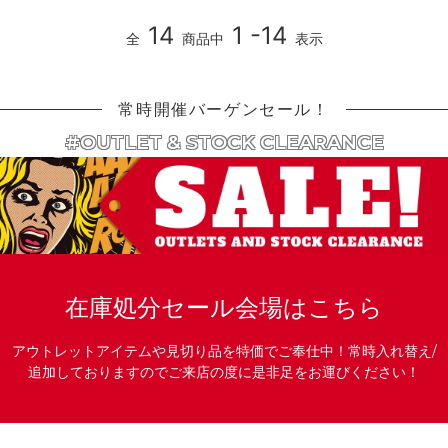
14
1 -14
全
商品中
表示
常時開催バーゲンセール！
#OUTLET & STOCK CLEARANCE
在庫処分セール会場はこちら
アウトレットアイテムや見切り品を特価でご奉仕中！常時入れ替え/
追加しておりますのでご来店の度に是非足をお運びください！