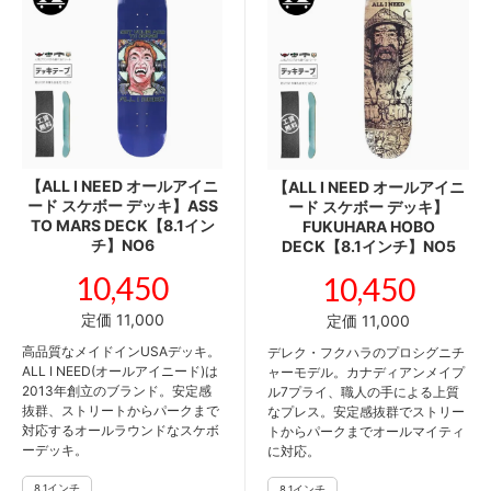
【ALL I NEED オールアイニ
【ALL I NEED オールアイニ
ード スケボー デッキ】ASS
ード スケボー デッキ】
TO MARS DECK【8.1イン
FUKUHARA HOBO
チ】NO6
DECK【8.1インチ】NO5
10,450
10,450
定価 11,000
定価 11,000
高品質なメイドインUSAデッキ。
デレク・フクハラのプロシグニチ
ALL I NEED(オールアイニード)は
ャーモデル。カナディアンメイプ
2013年創立のブランド。安定感
ル7プライ、職人の手による上質
抜群、ストリートからパークまで
なプレス。安定感抜群でストリー
対応するオールラウンドなスケボ
トからパークまでオールマイティ
ーデッキ。
に対応。