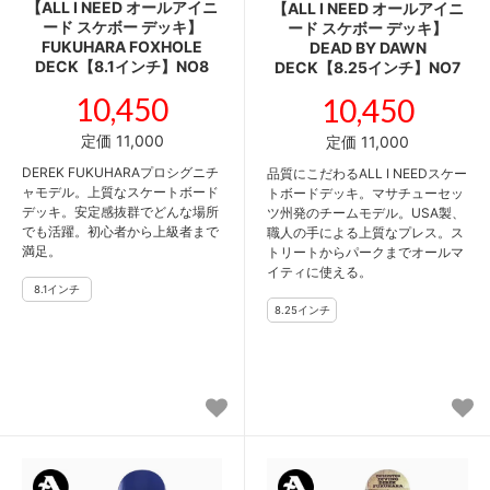
【ALL I NEED オールアイニ
【ALL I NEED オールアイニ
ード スケボー デッキ】
ード スケボー デッキ】
FUKUHARA FOXHOLE
DEAD BY DAWN
DECK【8.1インチ】NO8
DECK【8.25インチ】NO7
10,450
10,450
定価 11,000
定価 11,000
DEREK FUKUHARAプロシグニチ
品質にこだわるALL I NEEDスケー
ャモデル。上質なスケートボード
トボードデッキ。マサチューセッ
デッキ。安定感抜群でどんな場所
ツ州発のチームモデル。USA製、
でも活躍。初心者から上級者まで
職人の手による上質なプレス。ス
満足。
トリートからパークまでオールマ
イティに使える。