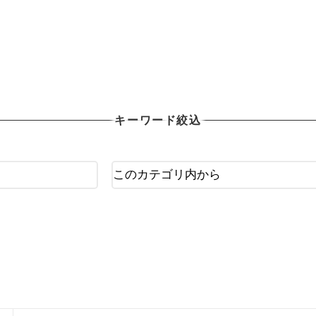
OTHER X-TREAM
その他Xポーツ用品
キーワード絞込