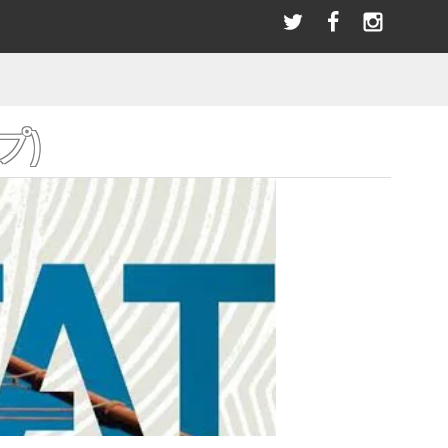
選び
＼LINEお友達／ただ今限定クーポンプレゼント！
指スケ(全アイテム)
BLACK RIVER
PATCHES
SANDAL
パッチ/ワッペン
サンダル その他
ブラックリバー
SWAET & PARKA
BEARINGS
ー
パーカー/スウェット
ベアリング
HOT WHEELS ホットウィール(全アイテム）
HAN.HORI | SUNABEライダー
ACCESSORIES
プ)
アクセサリー
OLDSCHOOL
アイテム)
STANCE スタンス(全アイテム)
オールドスクールシェイプ
BANDANA SCARF
バンダナ/スカーフ
(全アイテム)
TELEVISISTAR テレビジスター(全アイテム)
SKATE TOOL
スケートツール 工具
WRISTBAND
リストバンド
HELMET
ヘルメット