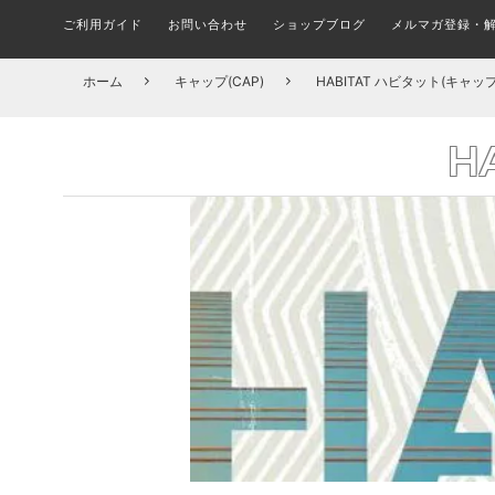
ご利用ガイド
お問い合わせ
ショップブログ
メルマガ登録・
メルマガ登録・更新・解除
ALL FINGER BOARDS
SHOES BRAND
ブランド(一覧)
STICKER
シューズ ブランド別一覧
ステッカー
指スケ全品
COMPLETE SKATEBOARD
T-SHIRTS
TRUCK
ホーム
キャップ(CAP)
HABITAT ハビタット(キャップ
組み立て済みトリック用ボード
トラック
Tシャツ
組
スケボーパークへ行こう！
在庫処分セール会場
CIRCUIT BOARD
PINS
H
ピンバッチ
サーキット
OUTER JACKET
HARDWHEAR
ハードウェア(ボルト)
アウター/ジャケット
DECK
何を買えばいい？子ども用スケボーの選び方とおす
FILA フィラ(全アイテム)
A
デッキ ブランド別一覧
すめセット
MASK
マスク
DICKIES ディッキーズ(全アイテム)
TROPIC 
CAP & HATS
BUSHINGS
ブッシュ/クッシュゴム
キャップ/帽子
SOCKS
ソックス/靴下
BOARD ACCESSORIES
デッキ アクセサリー
UNDERWEAR
KIDS ITEM
アンダーウェア/下着
キッズアイテム一覧