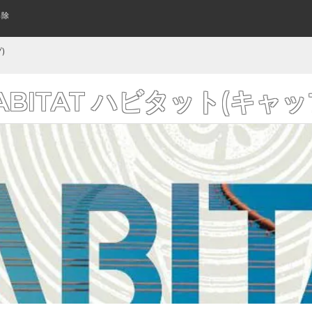
解除
スケートボード(全アイテム)
WOMENS SHOES
指スケって何？
TECH DECK
SUNGLASS
はじめてのキッズスケボーの
アパレル・ウェア
KIDS SHOES
KEYCHAIN
CLOSE UP
レディース シューズ
テックデッキ
サングラス
キッズシューズ
クローズアップ
キーホルダー
KIDS COMPLETE
WHEELS
L/S TEE
CRUISER&LONGBOARD
CRUISER WHEELS
POLO & WOVEN
)
み立て済みキッズサイズボード
トリック用ウィール
ロングTシャツ
組み立て済みロング/クルーザ
ポロシャツ その他シャツ
クルーザーウィール
よくあるご質問
ワゴンセール
スケートボードの購入方法
厳選ステッカー
BANNER FLAG
FLICK TRIX
AIR FRESHENER
ABITAT ハビタット(キャッ
フィンガーバイク
バナー/フラッグ
芳香剤
GRIP TAPE
BOTTOMS
ボトム/パンツ
デッキテープ
BLANK
KIDS DECK
PRIL エイプリル（全アイテム）
おすすめデッキ診断
LAST RESORT ラストリゾート(全
格安無地デッキ
キッズサイズ デッキ
BELT
WALET
ベルト
財布/ウォレット
BEST INCENSE トロピック ベスト(全アイ
DOOM SAYERS ドゥームセイヤーズ
RISER PAD
BEANIES
SKATEBOARD WAX
BAG & BACKPACK
テム)
ニットキャップ/ビーニー
ライザーパッド
バッグ/バックパック
カーブ ワックス
GLOVE
WATCH
手袋
時計
SPARE & OTHER
PROTECTOR
スペア その他
プロテクター
OTHER GOODS
WOMENS ITEM
その他グッズ
レディースアイテム一覧