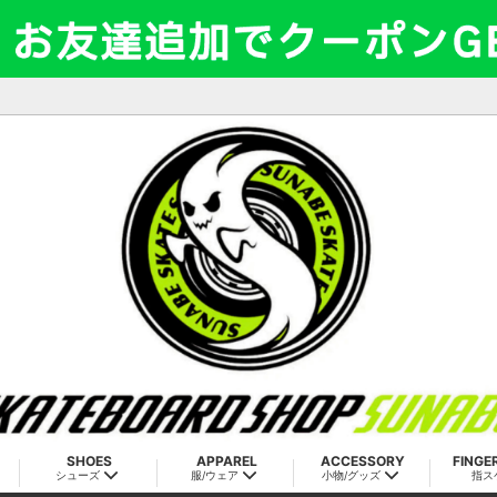
SHOES
APPAREL
ACCESSORY
FINGE
シューズ
服/ウェア
小物/グッズ
指ス