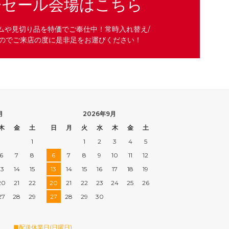
分セール会場はこちら
ムや見切り品を特価でご奉仕中！常時入れ替え/
のでご来店の度に是非足をお運びください！
月
2026年9月
木
金
土
日
月
火
水
木
金
土
1
1
2
3
4
5
6
7
8
6
7
8
9
10
11
12
13
14
15
13
14
15
16
17
18
19
20
21
22
20
21
22
23
24
25
26
27
28
29
27
28
29
30
■配送休業日(日曜日)