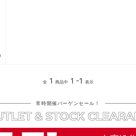
1
1 -1
全
商品中
表示
常時開催バーゲンセール！
TLET & STOCK CLEAR