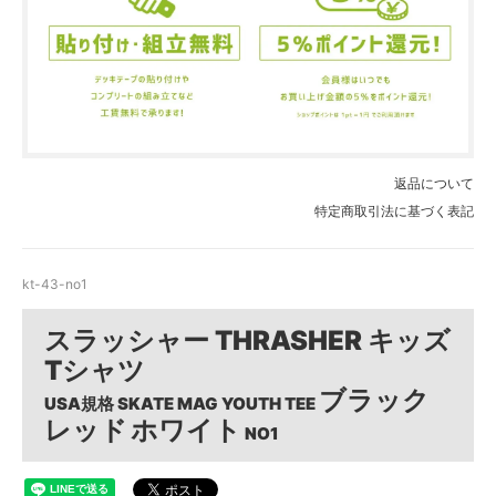
D
O
U
T
s
o
l
d
o
u
t
返品について
特定商取引法に基づく表記
ブ
ラ
ッ
ク
kt-43-no1
S
O
L
スラッシャー THRASHER キッズ
D
O
Tシャツ
U
ブラック
T
USA規格 SKATE MAG YOUTH TEE
s
レッド
ホワイト
NO1
o
l
d
o