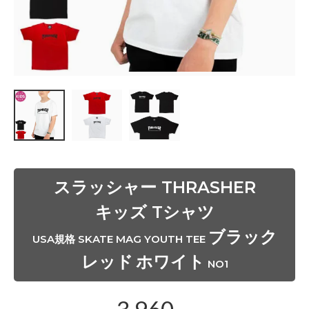
d
o
u
t
レ
ッ
ド
S
O
L
D
O
U
T
s
o
スラッシャー THRASHER
l
d
キッズ Tシャツ
o
u
ブラック
t
USA規格 SKATE MAG YOUTH TEE
レッド
ホワイト
ブ
NO1
ラ
ッ
ク
3,960
在