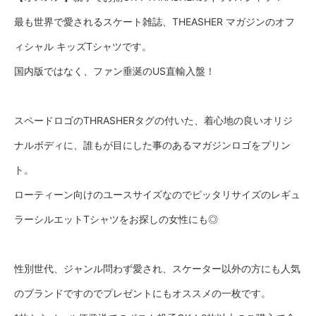
u
t
最も世界で愛されるスケート雑誌、THEASHER マガジンのオフ
ィシャル キッズTシャツです。
国内版ではなく、ファン垂涎のUS直輸入盤！
スペードロゴのTHRASHERタグの付いた、着心地の良いオリジ
ナルボディに、誰もが目にした事のあるマガジンロゴをプリン
ト。
ローティーン向けのユースサイズなのでピッタリサイズのレギュ
ラーシルエットTシャツをお探しの女性にも◎
性別世代、ジャンル問わず愛され、スケーター以外の方にも人気
のブランドですのでプレゼントにもオススメの一枚です。