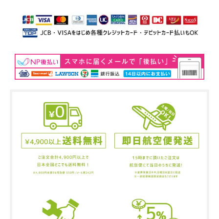
あ
り
ホ
ワ
イ
ト
S
O
L
D
O
U
T
s
o
l
d
o
u
t
レ
ッ
ド
S
O
L