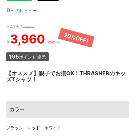
u
t
0
件のレビュー
ホ
ワ
4,950
￥
イ
(TAX in)
ト
3,960
20%OFF!
S
O
￥
(TAX in)
L
D
195
O
ポイント 還元
U
T
s
【オススメ】親子でお揃OK！THRASHERのキッ
o
ズTシャツ！
l
d
o
u
t
カラー
レ
ッ
ド
S
ブラック、レッド、ホワイト
O
L