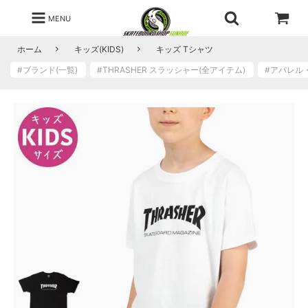
MENU
ホーム
キッズ(KIDS)
キッズ Tシャツ
#ブランド(一覧)
#THRASHER スラッシャー(全アイテム)
#アパレ
ホ
ワ
イ
ト
S
O
L
D
O
U
T
s
o
l