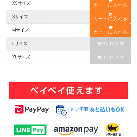
XSサイズ
u
カートに入れる
t
Sサイズ
カートに入れる
レ
ッ
ド
Mサイズ
カートに入れる
S
O
Lサイズ
SOLD OUT
L
D
O
XLサイズ
SOLD OUT
U
T
s
o
l
d
o
u
t
ブ
ラ
ッ
ク
在
庫