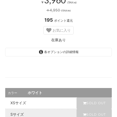
庫
￥
(TAX in)
あ
4,950
￥
り
(TAX in)
ホ
195
ポイント還元
ワ
イ
お気に入り
ト
S
在庫あり
O
L
D
各オプションの詳細情報
O
U
T
s
o
l
d
o
u
t
ホワイト
カラー
レ
XSサイズ
ッ
SOLD OUT
ド
在
Sサイズ
SOLD OUT
庫