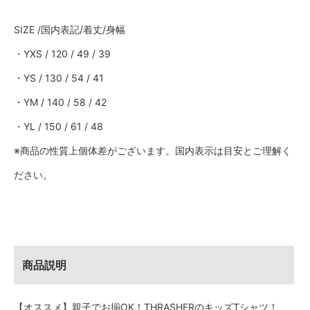
D
O
SIZE /国内表記/着丈/身幅
U
T
s
・YXS / 120 / 49 / 39
o
l
・YS / 130 / 54 / 41
d
o
・YM / 140 / 58 / 42
u
t
・YL / 150 / 61 / 48
ブ
※商品の性質上個体差がございます。国内表示は目安とご理解く
ラ
ッ
ださい。
ク
S
O
L
D
O
U
T
s
商品説明
o
l
d
【オススメ】親子でお揃OK！THRASHERのキッズTシャツ！
o