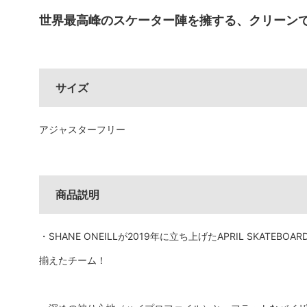
MEDIA & DVD
世界最高峰のスケーター陣を擁する、クリーン
映像/雑誌
サイズ
アジャスターフリー
商品説明
・SHANE ONEILLが2019年に立ち上げたAPRIL SKAT
揃えたチーム！