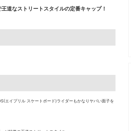
OTHER X-TREAM
で王道なストリートスタイルの定番キャップ！
その他Xポーツ用品
EBOARDS(エイプリル スケートボード)ライダーもかなりヤバい面子を