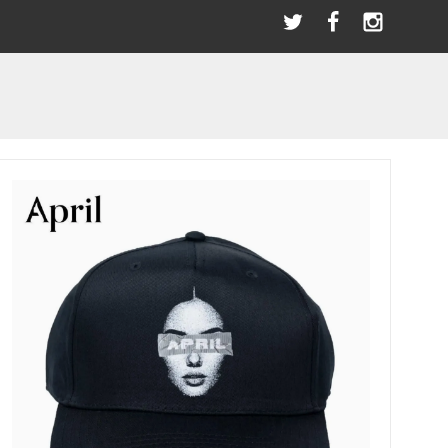
選び
＼LINEお友達／ただ今限定クーポンプレゼント！
指スケ(全アイテム)
BLACK RIVER
PATCHES
SANDAL
パッチ/ワッペン
サンダル その他
ブラックリバー
SWAET & PARKA
BEARINGS
ー
パーカー/スウェット
ベアリング
HOT WHEELS ホットウィール(全アイテム）
HAN.HORI | SUNABEライダー
ACCESSORIES
アクセサリー
OLDSCHOOL
アイテム)
STANCE スタンス(全アイテム)
オールドスクールシェイプ
BANDANA SCARF
バンダナ/スカーフ
(全アイテム)
TELEVISISTAR テレビジスター(全アイテム)
SKATE TOOL
スケートツール 工具
WRISTBAND
リストバンド
HELMET
ヘルメット