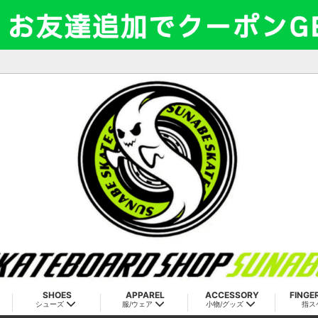
SHOES
APPAREL
ACCESSORY
FINGE
シューズ
服/ウェア
小物/グッズ
指ス