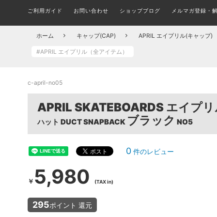
ご利用ガイド
お問い合わせ
ショップブログ
メルマガ登録・
メルマガ登録・更新・解除
ALL FINGER BOARDS
SHOES BRAND
ブランド(一覧)
STICKER
シューズ ブランド別一覧
ステッカー
指スケ全品
COMPLETE SKATEBOARD
T-SHIRTS
TRUCK
ホーム
キャップ(CAP)
APRIL エイプリル(キャップ)
組み立て済みトリック用ボード
トラック
Tシャツ
組
#APRIL エイプリル（全アイテム）
スケボーパークへ行こう！
在庫処分セール会場
CIRCUIT BOARD
PINS
ピンバッチ
サーキット
OUTER JACKET
HARDWHEAR
c-april-no05
ハードウェア(ボルト)
アウター/ジャケット
DECK
何を買えばいい？子ども用スケボーの選び方とおす
FILA フィラ(全アイテム)
A
APRIL SKATEBOARDS エ
デッキ ブランド別一覧
すめセット
MASK
マスク
ブラック
ハット DUCT SNAPBACK
NO5
DICKIES ディッキーズ(全アイテム)
TROPIC 
CAP & HATS
BUSHINGS
ブッシュ/クッシュゴム
キャップ/帽子
0
SOCKS
件のレビュー
ソックス/靴下
5,980
￥
BOARD ACCESSORIES
(TAX in)
デッキ アクセサリー
UNDERWEAR
KIDS ITEM
アンダーウェア/下着
295
ポイント 還元
キッズアイテム一覧