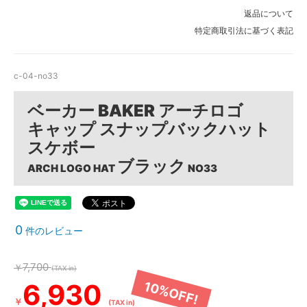
返品について
特定商取引法に基づく表記
c-04-no33
ベーカー BAKER アーチロゴ
キャップ スナップバックハット
スケボー
ブラック
ARCH LOGO HAT
NO33
0
件のレビュー
7,700
￥
(TAX in)
6,930
10%OFF!
￥
(TAX in)