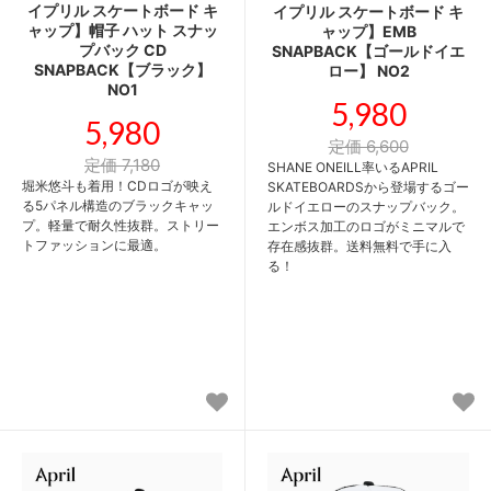
イプリル スケートボード キ
イプリル スケートボード キ
ャップ】帽子 ハット スナッ
ャップ】EMB
プバック CD
SNAPBACK【ゴールドイエ
SNAPBACK【ブラック】
ロー】 NO2
NO1
5,980
5,980
定価 6,600
定価 7,180
SHANE ONEILL率いるAPRIL
堀米悠斗も着用！CDロゴが映え
SKATEBOARDSから登場するゴー
る5パネル構造のブラックキャッ
ルドイエローのスナップバック。
プ。軽量で耐久性抜群。ストリー
エンボス加工のロゴがミニマルで
トファッションに最適。
存在感抜群。送料無料で手に入
る！