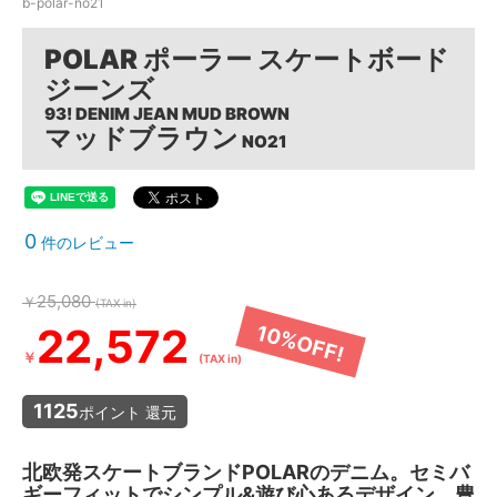
b-polar-no21
POLAR ポーラー スケートボード
ジーンズ
93! DENIM JEAN MUD BROWN
マッドブラウン
NO21
0
件のレビュー
25,080
￥
(TAX in)
22,572
10%OFF!
￥
(TAX in)
1125
ポイント 還元
北欧発スケートブランドPOLARのデニム。セミバ
ギーフィットでシンプル&遊び心あるデザイン。豊