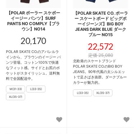
【POLAR ポーラー スケボー
【POLAR SKATE CO. ポーラ
イージー パンツ】SURF
ー スケートボード ビッグボ
PANTS NO COMPLY【ブラ
ーイジーンズ】BIG BOY
ウン】NO14
JEANS DARK BLUE ダーク
ブルー NO15
20,170
22,572
POLAR SKATE CO.のアパレルラ
定価 25,080
インから、ブラウンのイージー パ
北欧発のスケートブランド
ンツ登場。コットン100%で快適
POLAR SKATE CO.のBIG BOY
なフィット感。サイドとお尻のポ
JEANS。90年代風の太シルエッ
ケットがスタイリッシュ。送料無
トで足さばき抜群。ダークブルー
料で全国配送中。
カラーが魅力的。