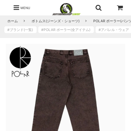
MENU
ホーム
ボトムス(ジーンズ・ショーツ)
POLAR ポーラー(パンツ
#ブランド(一覧)
#POLAR ポーラー(全アイテム)
#アパレル・ウェ
3
4
/
3
2
在
庫
あ
り