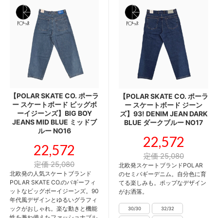
【POLAR SKATE CO. ポーラ
【POLAR SKATE CO. ポーラ
ー スケートボード ビッグボ
ー スケートボード ジーン
ーイジーンズ】BIG BOY
ズ】93! DENIM JEAN DARK
JEANS MID BLUE ミッドブ
BLUE ダークブルー NO17
ルー NO16
22,572
22,572
定価 25,080
定価 25,080
北欧発スケートブランドPOLAR
北欧発の人気スケートブランド
のセミバギーデニム。自分色に育
POLAR SKATE CO.のバギーフィ
てる楽しみも。ポップなデザイン
ットなビッグボーイジーンズ。90
がお洒落。
年代風デザインとゆるいグラフィ
ックがおしゃれ。楽な動きと機能
性を兼ね備えたファッショナブル