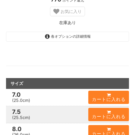
ポイント還元
り
お気に入り
8
.
在庫あり
5
(
2
各オプションの詳細情報
6
.
5
c
m
)
S
O
L
D
サイズ
O
U
7.0
T
カートに入れる
(25.0cm)
s
o
l
7.5
d
カートに入れる
(25.5cm)
o
u
8.0
t
カートに入れる
(26.0cm)