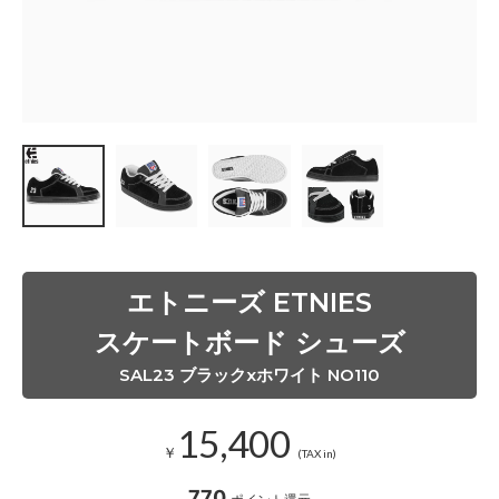
5
(
2
5
.
5
c
m
)
在
庫
あ
り
8
.
エトニーズ ETNIES
0
(
2
スケートボード シューズ
6
.
SAL23 ブラックxホワイト NO110
0
c
m
15,400
)
￥
(TAX in)
在
庫
あ
770