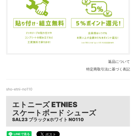
0
(
2
8
.
0
c
m
)
S
O
L
D
返品について
O
U
特定商取引法に基づく表記
T
s
o
l
sho-etni-no110
d
o
u
エトニーズ ETNIES
t
スケートボード シューズ
SAL23 ブラックxホワイト NO110