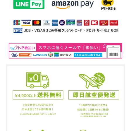
5
(
2
7
.
5
c
m
)
S
O
L
D
O
U
T
s
o
l
d
o
u
t
1
0
.