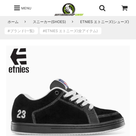
MENU
ホーム
スニーカー(SHOES)
ETNIES エトニーズ(シューズ)
#ブランド(一覧)
#ETNIES エトニーズ(全アイテム)
7
.
0
(
2
5
.
0
c
m
)
在
庫
あ
り
7
.