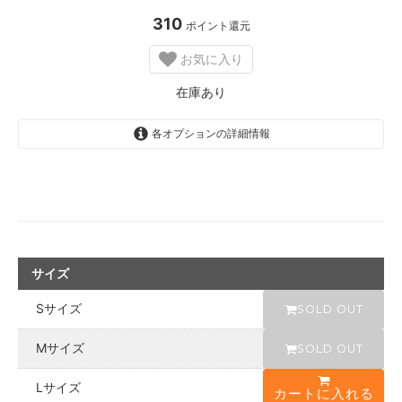
310
ポイント還元
X
L
サ
お気に入り
イ
ズ
在庫あり
S
O
L
各オプションの詳細情報
D
O
U
T
s
o
l
d
o
u
サイズ
t
Sサイズ
SOLD OUT
Mサイズ
SOLD OUT
Lサイズ
カートに入れる