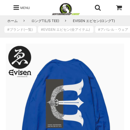
MENU
ホーム
ロングT(L/S TEE)
EVISEN エビセン(ロングT)
#ブランド(一覧)
#EVISEN エビセン(全アイテム)
#アパレル・ウェ
S
サ
イ
ズ
S
O
L
D
O
U
T
s
o
l
d
o
u
t