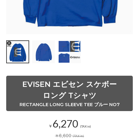
M
サ
イ
ズ
S
O
L
D
O
U
T
s
o
l
d
EVISEN エビセン スケボー
o
u
t
ロング Tシャツ
L
RECTANGLE LONG SLEEVE TEE ブルー NO7
サ
イ
ズ
6,270
在
￥
(TAX in)
庫
あ
6,600
￥
(TAX in)
り