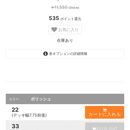
s
o
11,550
￥
(TAX in)
l
d
535
ポイント還元
o
u
お気に入り
t
ポ
在庫あり
リ
ッ
シ
各オプションの詳細情報
ュ
在
庫
あ
り
ポリッシュ
カラー
22
カートに入れる
(デッキ幅7.75前後)
33
SOLD OUT