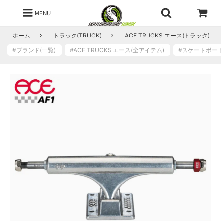
MENU
ホーム
トラック(TRUCK)
ACE TRUCKS エース(トラック)
#ブランド(一覧)
#ACE TRUCKS エース(全アイテム)
#スケートボー
ポ
リ
ッ
シ
ュ
在
庫
あ
り
ポ
リ
ッ
シ