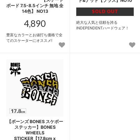
ト&ナット【プラス】NO10
ボード 7.5-8.5インチ 無地 全
14色】 NO13
SOLD OUT
4,890
絶大な人気と信頼を誇る
INDEPENDENTハードウェア！
豊富なカラーとお値打ち価格で全
てのスケーターにオススメ!
【ボーンズ BONES スケボー
ステッカー】BONES
WHEELS
STICKER【17.8cm x