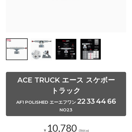
ュ
S
O
L
D
O
U
T
s
o
l
d
o
u
t
ポ
ACE TRUCK エース スケボー
リ
ッ
トラック
シ
ュ
22
33
44
66
S
AF1 POLISHED エーエフワン
O
NO23
L
D
O
10,780
U
T
￥
(TAX in)