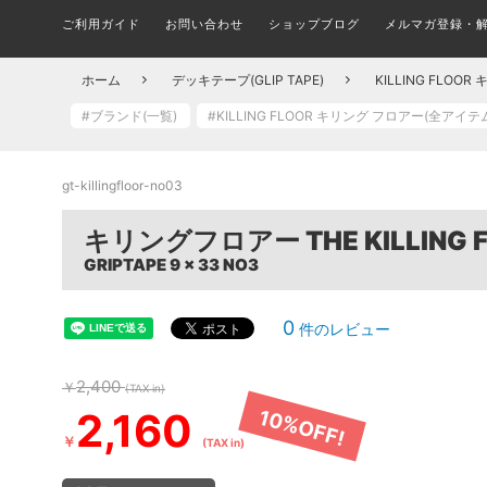
ご利用ガイド
お問い合わせ
ショップブログ
メルマガ登録・
メルマガ登録・更新・解除
ALL FINGER BOARDS
SHOES BRAND
ブランド(一覧)
STICKER
シューズ ブランド別一覧
ステッカー
指スケ全品
COMPLETE SKATEBOARD
T-SHIRTS
TRUCK
ホーム
デッキテープ(GLIP TAPE)
KILLING FLO
組み立て済みトリック用ボード
トラック
Tシャツ
組
#ブランド(一覧)
#KILLING FLOOR キリング フロアー(全アイ
スケボーパークへ行こう！
在庫処分セール会場
CIRCUIT BOARD
PINS
ピンバッチ
サーキット
OUTER JACKET
HARDWHEAR
gt-killingfloor-no03
ハードウェア(ボルト)
アウター/ジャケット
DECK
何を買えばいい？子ども用スケボーの選び方とおす
FILA フィラ(全アイテム)
A
キリングフロアー THE KILLING
デッキ ブランド別一覧
すめセット
MASK
マスク
GRIPTAPE 9 x 33 NO3
DICKIES ディッキーズ(全アイテム)
TROPIC 
CAP & HATS
BUSHINGS
0
件のレビュー
ブッシュ/クッシュゴム
キャップ/帽子
SOCKS
ソックス/靴下
2,400
￥
(TAX in)
BOARD ACCESSORIES
2,160
10%OFF!
デッキ アクセサリー
UNDERWEAR
￥
KIDS ITEM
(TAX in)
アンダーウェア/下着
キッズアイテム一覧