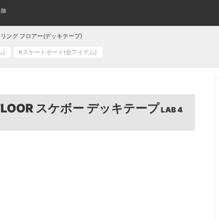
解除
スケートボード(全アイテム)
WOMENS SHOES
指スケって何？
TECH DECK
SUNGLASS
はじめてのキッズスケボーの
アパレル・ウェア
KIDS SHOES
KEYCHAIN
CLOSE UP
レディース シューズ
テックデッキ
サングラス
キッズシューズ
クローズアップ
キーホルダー
KIDS COMPLETE
WHEELS
L/S TEE
CRUISER&LONGBOARD
CRUISER WHEELS
POLO & WOVEN
OR キリング フロアー(デッキテープ)
み立て済みキッズサイズボード
トリック用ウィール
ロングTシャツ
組み立て済みロング/クルーザ
ポロシャツ その他シャツ
クルーザーウィール
テム)
#スケートボード(全アイテム)
よくあるご質問
ワゴンセール
スケートボードの購入方法
厳選ステッカー
BANNER FLAG
FLICK TRIX
AIR FRESHENER
フィンガーバイク
バナー/フラッグ
芳香剤
GRIP TAPE
BOTTOMS
ボトム/パンツ
デッキテープ
BLANK
KIDS DECK
PRIL エイプリル（全アイテム）
おすすめデッキ診断
LAST RESORT ラストリゾート(全
 FLOOR スケボー デッキテープ
格安無地デッキ
キッズサイズ デッキ
BELT
WALET
LAB 4
ベルト
財布/ウォレット
BEST INCENSE トロピック ベスト(全アイ
DOOM SAYERS ドゥームセイヤーズ
RISER PAD
BEANIES
SKATEBOARD WAX
BAG & BACKPACK
テム)
ニットキャップ/ビーニー
ライザーパッド
バッグ/バックパック
カーブ ワックス
GLOVE
WATCH
手袋
時計
SPARE & OTHER
PROTECTOR
スペア その他
プロテクター
OTHER GOODS
WOMENS ITEM
その他グッズ
レディースアイテム一覧