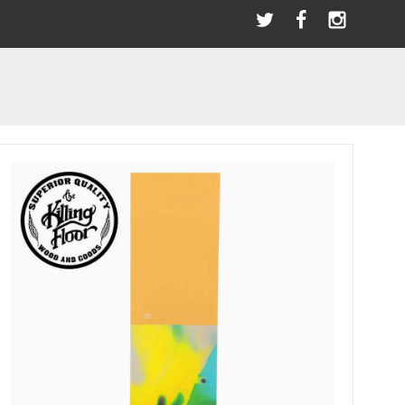
選び
＼LINEお友達／ただ今限定クーポンプレゼント！
指スケ(全アイテム)
BLACK RIVER
PATCHES
SANDAL
パッチ/ワッペン
サンダル その他
ブラックリバー
SWAET & PARKA
BEARINGS
ー
パーカー/スウェット
ベアリング
HOT WHEELS ホットウィール(全アイテム）
HAN.HORI | SUNABEライダー
ACCESSORIES
アクセサリー
OLDSCHOOL
アイテム)
STANCE スタンス(全アイテム)
オールドスクールシェイプ
BANDANA SCARF
バンダナ/スカーフ
(全アイテム)
TELEVISISTAR テレビジスター(全アイテム)
SKATE TOOL
スケートツール 工具
WRISTBAND
リストバンド
HELMET
ヘルメット