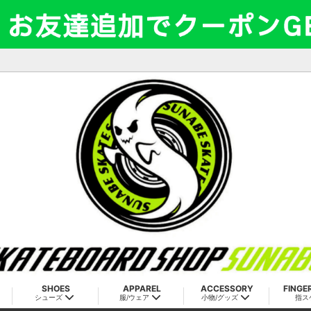
SHOES
APPAREL
ACCESSORY
FINGE
シューズ
服/ウェア
小物/グッズ
指ス