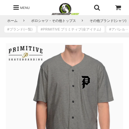
MENU
ホーム
ポロシャツ・その他トップス
その他ブランド(シャツ)
#ブランド(一覧)
#PRIMITIVE プリミティブ(全アイテム)
#アパレル
チ
ャ
コ
ー
ル
ヘ
ザ
ー
在
庫
あ
り
チ