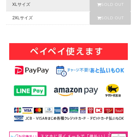
D
XLサイズ
SOLD OUT
O
U
2XLサイズ
T
SOLD OUT
s
o
l
d
o
u
t
チ
ャ
コ
ー
ル
ヘ
ザ
ー
S
O
L
D
O
U
T
s