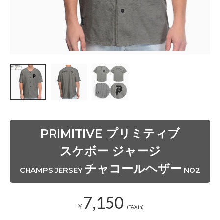
ャ
コ
ー
ル
ヘ
ザ
ー
S
O
L
D
O
U
T
s
o
l
PRIMITIVE プリミティブ
d
o
スケボー ジャージ
u
t
チャコールヘザー
CHAMPS JERSEY
NO2
チ
ャ
コ
7,150
ー
￥
(TAX in)
ル
ヘ