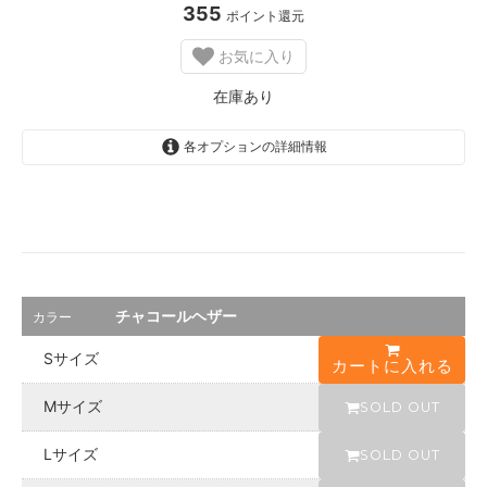
ザ
355
ポイント還元
ー
S
お気に入り
O
L
D
在庫あり
O
U
T
各オプションの詳細情報
s
o
l
d
o
u
t
チ
チャコールヘザー
カラー
ャ
コ
Sサイズ
ー
カートに入れる
ル
ヘ
Mサイズ
SOLD OUT
ザ
ー
S
Lサイズ
SOLD OUT
O
L