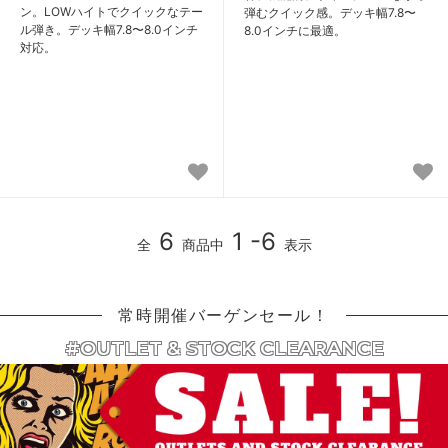
ン。LOWハイトでクイックなテー
弾むクイック感。デッキ幅7.8〜
ル弾き。デッキ幅7.8〜8.0インチ
8.0インチに最適。
対応。
6
1 -6
全
商品中
表示
常時開催バーゲンセール！
#OUTLET & STOCK CLEARANCE