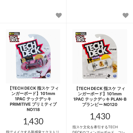
【TECH DECK 指スケ フィ
【TECH DECK 指スケ フィ
ンガーボード】101mm
ンガーボード】101mm
1PAC テックデッキ
1PAC テックデッキ PLAN-B
PRIMITIVE プリミティブ
プランビー NO120
NO118
1,430
1,430
指スケ文化を牽引するTECH
指でメイクする新感覚エクストリ
DECKのフィンガーボード。コレ