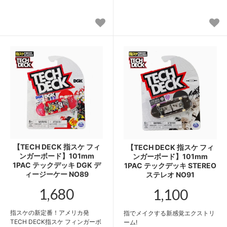
【TECH DECK 指スケ フィ
【TECH DECK 指スケ フィ
ンガーボード】101mm
ンガーボード】101mm
1PAC テックデッキ DGK デ
1PAC テックデッキ STEREO
ィージーケー NO89
ステレオ NO91
1,680
1,100
指スケの新定番！アメリカ発
指でメイクする新感覚エクストリ
TECH DECK指スケ フィンガーボ
ーム!