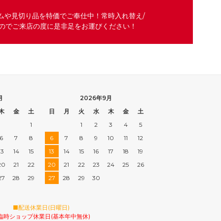
ムや見切り品を特価でご奉仕中！常時入れ替え/
のでご来店の度に是非足をお運びください！
月
2026年9月
木
金
土
日
月
火
水
木
金
土
1
1
2
3
4
5
6
7
8
6
7
8
9
10
11
12
13
14
15
13
14
15
16
17
18
19
20
21
22
20
21
22
23
24
25
26
27
28
29
27
28
29
30
■配送休業日(日曜日)
臨時ショップ休業日(基本年中無休)