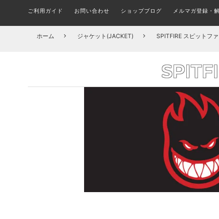
ご利用ガイド
お問い合わせ
ショップブログ
メルマガ登録・
メルマガ登録・更新・解除
ALL FINGER BOARDS
SHOES BRAND
ブランド(一覧)
STICKER
シューズ ブランド別一覧
ステッカー
指スケ全品
COMPLETE SKATEBOARD
T-SHIRTS
TRUCK
ホーム
ジャケット(JACKET)
SPITFIRE スピットフ
組み立て済みトリック用ボード
トラック
Tシャツ
組
スケボーパークへ行こう！
在庫処分セール会場
CIRCUIT BOARD
PINS
SPIT
ピンバッチ
サーキット
OUTER JACKET
HARDWHEAR
ハードウェア(ボルト)
アウター/ジャケット
DECK
何を買えばいい？子ども用スケボーの選び方とおす
FILA フィラ(全アイテム)
A
デッキ ブランド別一覧
すめセット
MASK
マスク
DICKIES ディッキーズ(全アイテム)
TROPIC 
CAP & HATS
BUSHINGS
ブッシュ/クッシュゴム
キャップ/帽子
SOCKS
ソックス/靴下
BOARD ACCESSORIES
デッキ アクセサリー
UNDERWEAR
KIDS ITEM
アンダーウェア/下着
キッズアイテム一覧