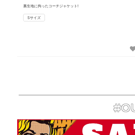
裏生地に拘ったコーチジャケット!
#OU