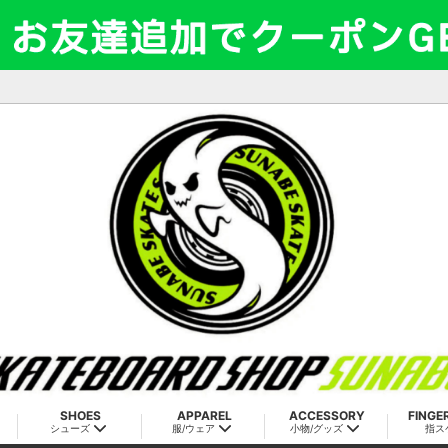
SHOES
APPAREL
ACCESSORY
FINGE
シューズ
服/ウェア
小物/グッズ
指ス