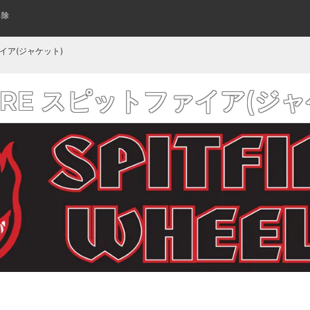
解除
スケートボード(全アイテム)
WOMENS SHOES
指スケって何？
TECH DECK
SUNGLASS
はじめてのキッズスケボーの
アパレル・ウェア
KIDS SHOES
KEYCHAIN
CLOSE UP
レディース シューズ
テックデッキ
サングラス
キッズシューズ
クローズアップ
キーホルダー
KIDS COMPLETE
WHEELS
L/S TEE
CRUISER&LONGBOARD
CRUISER WHEELS
POLO & WOVEN
ァイア(ジャケット)
み立て済みキッズサイズボード
トリック用ウィール
ロングTシャツ
組み立て済みロング/クルーザ
ポロシャツ その他シャツ
クルーザーウィール
よくあるご質問
ワゴンセール
スケートボードの購入方法
厳選ステッカー
BANNER FLAG
FLICK TRIX
AIR FRESHENER
FIRE スピットファイア(ジ
フィンガーバイク
バナー/フラッグ
芳香剤
GRIP TAPE
BOTTOMS
ボトム/パンツ
デッキテープ
BLANK
KIDS DECK
PRIL エイプリル（全アイテム）
おすすめデッキ診断
LAST RESORT ラストリゾート(全
格安無地デッキ
キッズサイズ デッキ
BELT
WALET
ベルト
財布/ウォレット
BEST INCENSE トロピック ベスト(全アイ
DOOM SAYERS ドゥームセイヤーズ
RISER PAD
BEANIES
SKATEBOARD WAX
BAG & BACKPACK
テム)
ニットキャップ/ビーニー
ライザーパッド
バッグ/バックパック
カーブ ワックス
GLOVE
WATCH
手袋
時計
SPARE & OTHER
PROTECTOR
スペア その他
プロテクター
OTHER GOODS
WOMENS ITEM
その他グッズ
レディースアイテム一覧