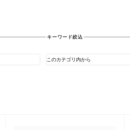
OTHER X-TREAM
その他Xポーツ用品
キーワード絞込