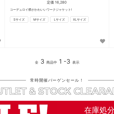
定価 16,280
コーデュロイ襟がかわいいワークジャケット!
3
1 -3
全
商品中
表示
常時開催バーゲンセール！
TLET & STOCK CLEAR
在庫処