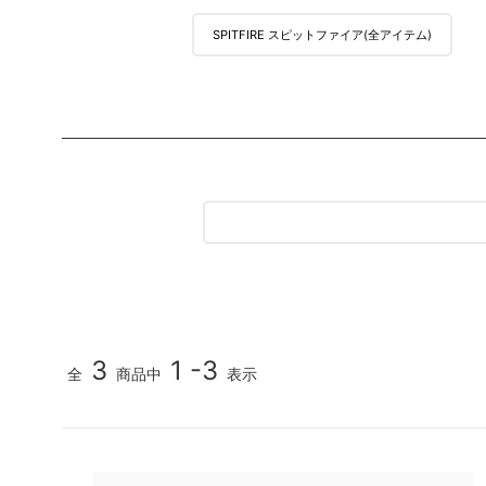
MEDIA & DVD
SPITFIRE スピットファイア(全アイテム)
映像/雑誌
3
1 -3
全
商品中
表示