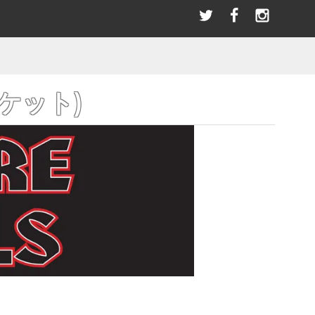
選び
＼LINEお友達／ただ今限定クーポンプレゼント！
指スケ(全アイテム)
BLACK RIVER
PATCHES
SANDAL
パッチ/ワッペン
サンダル その他
ブラックリバー
SWAET & PARKA
BEARINGS
ー
パーカー/スウェット
ベアリング
HOT WHEELS ホットウィール(全アイテム）
HAN.HORI | SUNABEライダー
ACCESSORIES
ャケット)
アクセサリー
OLDSCHOOL
アイテム)
STANCE スタンス(全アイテム)
オールドスクールシェイプ
BANDANA SCARF
バンダナ/スカーフ
(全アイテム)
TELEVISISTAR テレビジスター(全アイテム)
SKATE TOOL
スケートツール 工具
WRISTBAND
リストバンド
HELMET
ヘルメット