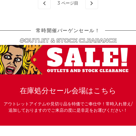
3
ページ目
常時開催バーゲンセール！
#OUTLET & STOCK CLEARANCE
在庫処分セール会場はこちら
アウトレットアイテムや見切り品を特価でご奉仕中！常時入れ替え/
追加しておりますのでご来店の度に是非足をお運びください！