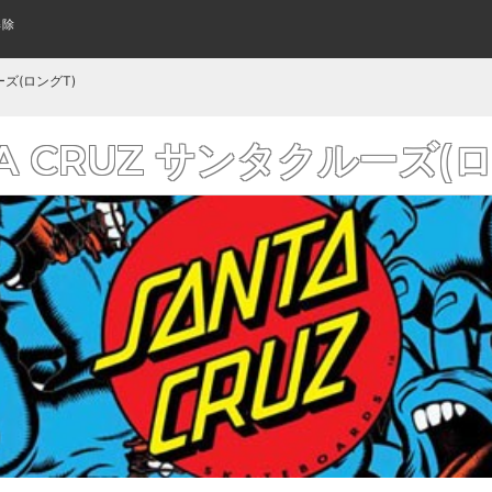
解除
スケートボード(全アイテム)
WOMENS SHOES
指スケって何？
TECH DECK
SUNGLASS
はじめてのキッズスケボーの
アパレル・ウェア
KIDS SHOES
KEYCHAIN
CLOSE UP
レディース シューズ
テックデッキ
サングラス
キッズシューズ
クローズアップ
キーホルダー
KIDS COMPLETE
WHEELS
L/S TEE
CRUISER&LONGBOARD
CRUISER WHEELS
POLO & WOVEN
ーズ(ロングT)
み立て済みキッズサイズボード
トリック用ウィール
ロングTシャツ
組み立て済みロング/クルーザ
ポロシャツ その他シャツ
クルーザーウィール
よくあるご質問
ワゴンセール
スケートボードの購入方法
厳選ステッカー
BANNER FLAG
FLICK TRIX
AIR FRESHENER
TA CRUZ サンタクルーズ(ロ
フィンガーバイク
バナー/フラッグ
芳香剤
GRIP TAPE
BOTTOMS
ボトム/パンツ
デッキテープ
BLANK
KIDS DECK
PRIL エイプリル（全アイテム）
おすすめデッキ診断
LAST RESORT ラストリゾート(全
格安無地デッキ
キッズサイズ デッキ
BELT
WALET
ベルト
財布/ウォレット
BEST INCENSE トロピック ベスト(全アイ
DOOM SAYERS ドゥームセイヤーズ
RISER PAD
BEANIES
SKATEBOARD WAX
BAG & BACKPACK
テム)
ニットキャップ/ビーニー
ライザーパッド
バッグ/バックパック
カーブ ワックス
GLOVE
WATCH
手袋
時計
SPARE & OTHER
PROTECTOR
スペア その他
プロテクター
OTHER GOODS
WOMENS ITEM
その他グッズ
レディースアイテム一覧