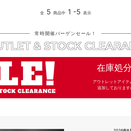
5
1 -5
全
商品中
表示
常時開催バーゲンセール！
TLET & STOCK CLEAR
在庫処
アウトレットアイテ
追加しております
2026年8