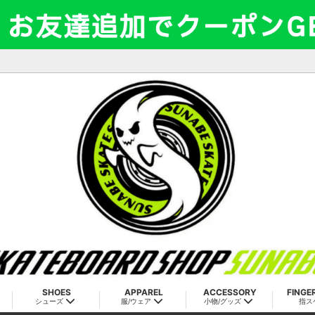
SHOES
APPAREL
ACCESSORY
FINGE
シューズ
服/ウェア
小物/グッズ
指ス