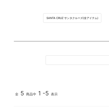
MEDIA & DVD
映像/雑誌
SANTA CRUZ サンタクルーズ(全アイテム)
5
1 -5
全
商品中
表示