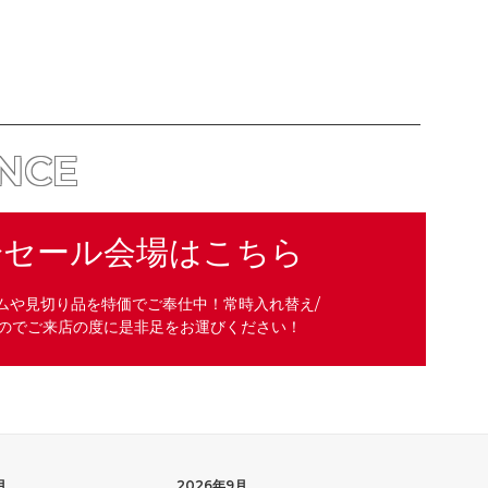
ANCE
分セール会場はこちら
ムや見切り品を特価でご奉仕中！常時入れ替え/
のでご来店の度に是非足をお運びください！
月
2026年9月