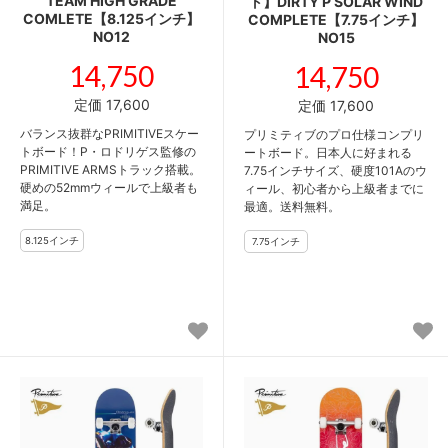
TEAM HIGH GRADE
ト】DIRTY P SOLAR WIND
COMLETE【8.125インチ】
COMPLETE【7.75インチ】
NO12
NO15
14,750
14,750
定価 17,600
定価 17,600
バランス抜群なPRIMITIVEスケー
プリミティブのプロ仕様コンプリ
トボード！P・ロドリゲス監修の
ートボード。日本人に好まれる
PRIMITIVE ARMSトラック搭載。
7.75インチサイズ、硬度101Aのウ
硬めの52mmウィールで上級者も
ィール、初心者から上級者までに
満足。
最適。送料無料。