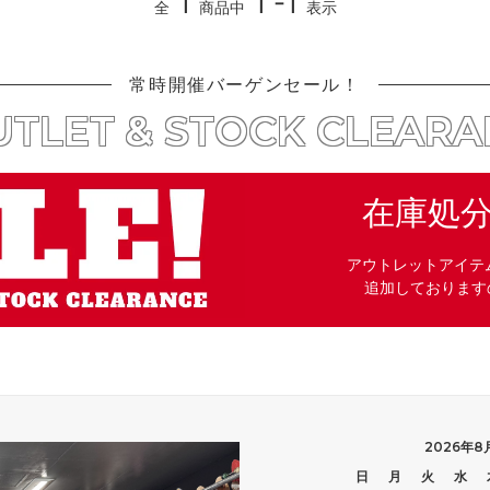
1
1 -1
全
商品中
表示
常時開催バーゲンセール！
TLET & STOCK CLEAR
在庫処
アウトレットアイテ
追加しております
2026年8
日
月
火
水