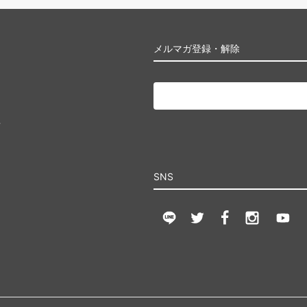
メルマガ登録・解除
る
せ
SNS