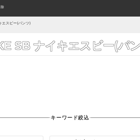
解除
スケートボード(全アイテム)
WOMENS SHOES
指スケって何？
TECH DECK
SUNGLASS
はじめてのキッズスケボーの
アパレル・ウェア
KIDS SHOES
KEYCHAIN
CLOSE UP
レディース シューズ
テックデッキ
サングラス
キッズシューズ
クローズアップ
キーホルダー
KIDS COMPLETE
WHEELS
L/S TEE
CRUISER&LONGBOARD
CRUISER WHEELS
POLO & WOVEN
ナイキエスビー(パンツ)
み立て済みキッズサイズボード
トリック用ウィール
ロングTシャツ
組み立て済みロング/クルーザ
ポロシャツ その他シャツ
クルーザーウィール
よくあるご質問
ワゴンセール
スケートボードの購入方法
厳選ステッカー
BANNER FLAG
FLICK TRIX
AIR FRESHENER
IKE SB ナイキエスビー(パン
フィンガーバイク
バナー/フラッグ
芳香剤
GRIP TAPE
BOTTOMS
ボトム/パンツ
デッキテープ
BLANK
KIDS DECK
PRIL エイプリル（全アイテム）
おすすめデッキ診断
LAST RESORT ラストリゾート(全
格安無地デッキ
キッズサイズ デッキ
BELT
WALET
ベルト
財布/ウォレット
BEST INCENSE トロピック ベスト(全アイ
DOOM SAYERS ドゥームセイヤーズ
RISER PAD
BEANIES
SKATEBOARD WAX
BAG & BACKPACK
テム)
ニットキャップ/ビーニー
ライザーパッド
バッグ/バックパック
カーブ ワックス
GLOVE
WATCH
手袋
時計
キーワード絞込
SPARE & OTHER
PROTECTOR
スペア その他
プロテクター
OTHER GOODS
WOMENS ITEM
その他グッズ
レディースアイテム一覧