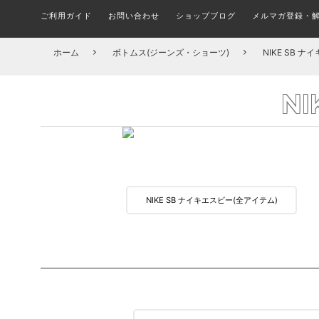
ご利用ガイド
お問い合わせ
ショップブログ
メルマガ登録・
メルマガ登録・更新・解除
ALL FINGER BOARDS
SHOES BRAND
ブランド(一覧)
STICKER
シューズ ブランド別一覧
ステッカー
指スケ全品
COMPLETE SKATEBOARD
T-SHIRTS
TRUCK
ホーム
ボトムス(ジーンズ・ショーツ)
NIKE SB 
組み立て済みトリック用ボード
トラック
Tシャツ
組
スケボーパークへ行こう！
在庫処分セール会場
CIRCUIT BOARD
PINS
N
ピンバッチ
サーキット
OUTER JACKET
HARDWHEAR
ハードウェア(ボルト)
アウター/ジャケット
DECK
何を買えばいい？子ども用スケボーの選び方とおす
FILA フィラ(全アイテム)
A
デッキ ブランド別一覧
すめセット
MASK
マスク
NIKE SB ナイキエスビー(全アイテム)
DICKIES ディッキーズ(全アイテム)
TROPIC 
CAP & HATS
BUSHINGS
ブッシュ/クッシュゴム
キャップ/帽子
SOCKS
ソックス/靴下
BOARD ACCESSORIES
デッキ アクセサリー
UNDERWEAR
KIDS ITEM
アンダーウェア/下着
キッズアイテム一覧