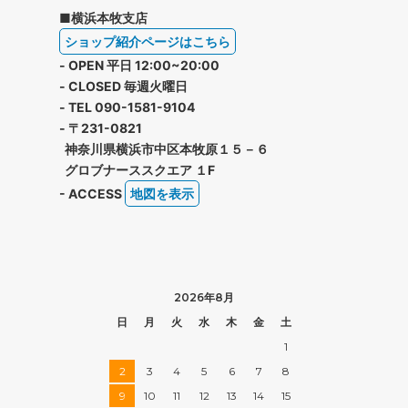
■横浜本牧支店
ショップ紹介ページはこちら
- OPEN 平日 12:00~20:00
- CLOSED 毎週火曜日
- TEL 090-1581-9104
- 〒231-0821
神奈川県横浜市中区本牧原１５－６
グロブナーススクエア １F
- ACCESS
地図を表示
2026年8月
日
月
火
水
木
金
土
1
2
3
4
5
6
7
8
9
10
11
12
13
14
15