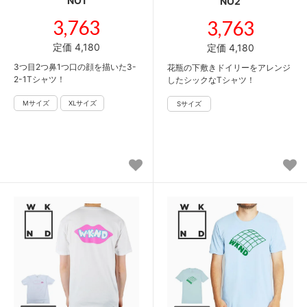
NO1
NO2
3,763
3,763
定価 4,180
定価 4,180
3つ目2つ鼻1つ口の顔を描いた3-
花瓶の下敷きドイリーをアレンジ
2-1Tシャツ！
したシックなTシャツ！